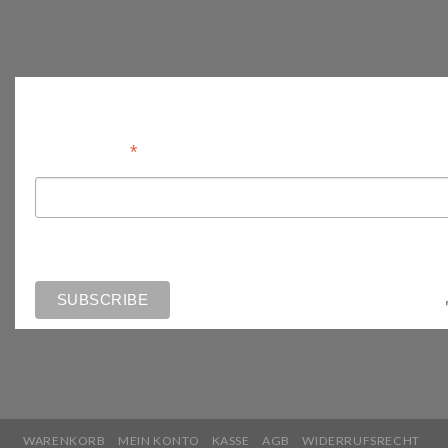
Anmelden
*
Email Address
WARENKORB
MEIN KONTO
KASSE
AGB
WIDERRUFSRECHT