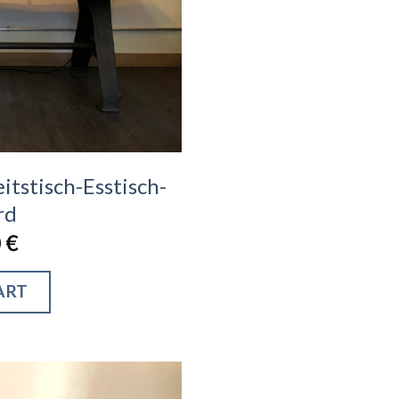
tstisch-Esstisch-
rd
0
€
ART