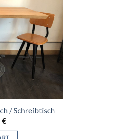
ch / Schreibtisch
0
€
ART