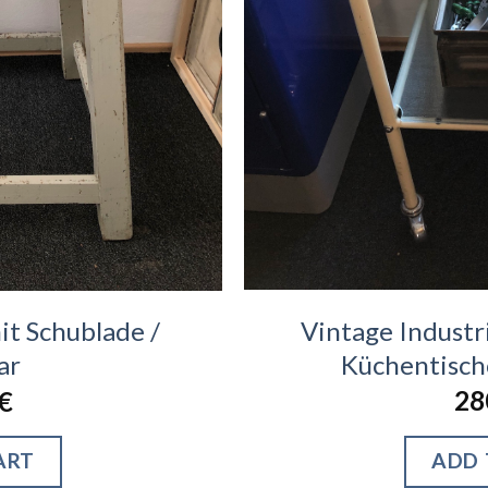
Vintage Industri
it Schublade /
Küchentisch
ar
28
€
ADD 
ART