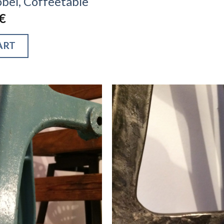
öbel, Coffeetable
€
ART