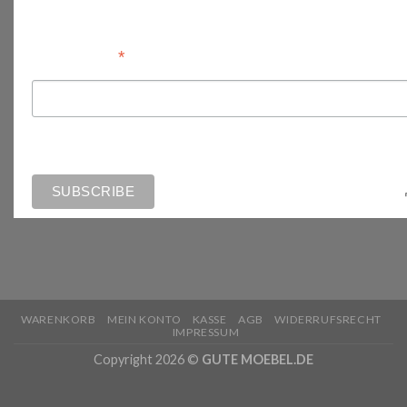
Anmelden
*
Email Address
WARENKORB
MEIN KONTO
KASSE
AGB
WIDERRUFSRECHT
IMPRESSUM
Copyright 2026 ©
GUTE MOEBEL.DE