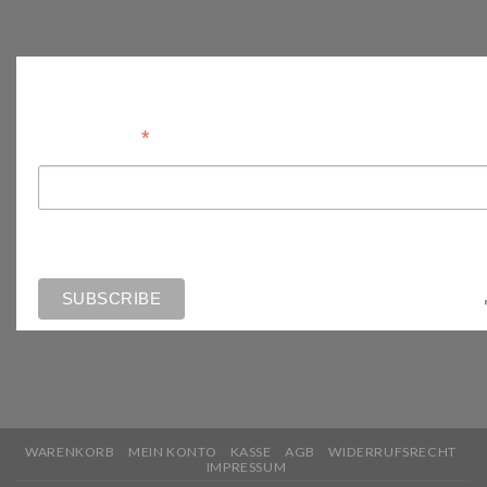
Anmelden
*
Email Address
WARENKORB
MEIN KONTO
KASSE
AGB
WIDERRUFSRECHT
IMPRESSUM