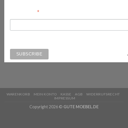
*
Email Address
WARENKORB
MEIN KONTO
KASSE
AGB
WIDERRUFSRECHT
IMPRESSUM
Copyright 2026 ©
GUTE MOEBEL.DE