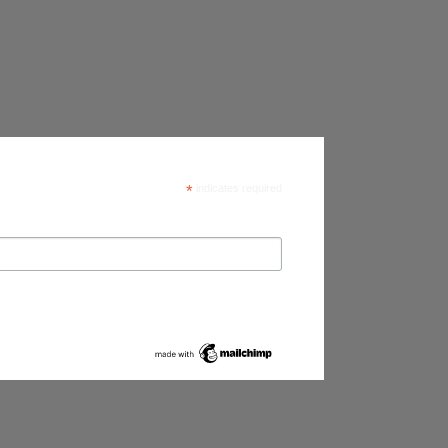
*
indicates required