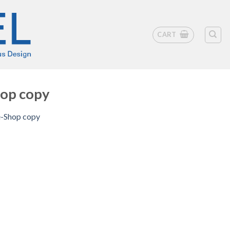
CART
hop copy
e-Shop copy