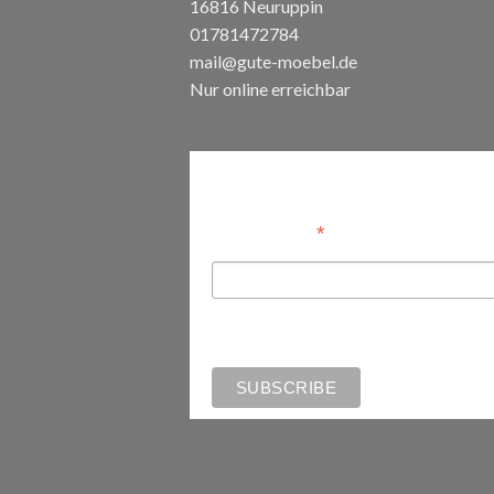
16816 Neuruppin
01781472784
mail@gute-moebel.de
Nur online erreichbar
Anmelden
*
Email Address