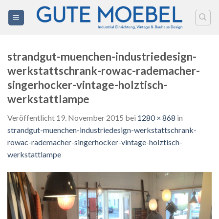
Zum
Inhalt
springen
strandgut-muenchen-industriedesign-
werkstattschrank-rowac-rademacher-
singerhocker-vintage-holztisch-
werkstattlampe
Veröffentlicht
19. November 2015
bei
1280 × 868
in
strandgut-muenchen-industriedesign-werkstattschrank-
rowac-rademacher-singerhocker-vintage-holztisch-
werkstattlampe