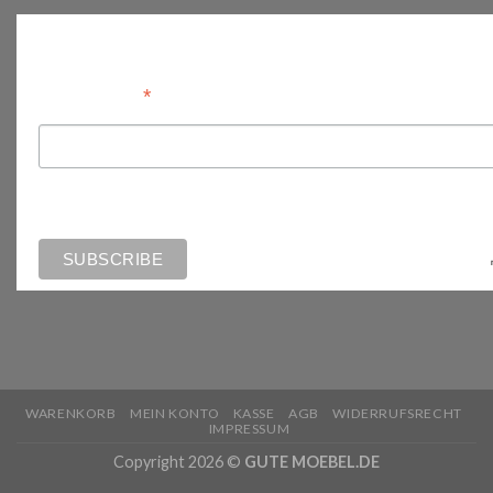
Anmelden
*
Email Address
WARENKORB
MEIN KONTO
KASSE
AGB
WIDERRUFSRECHT
IMPRESSUM
Copyright 2026 ©
GUTE MOEBEL.DE