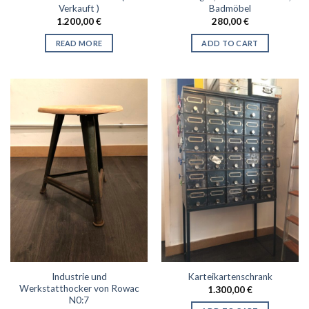
Verkauft )
Badmöbel
1.200,00
€
280,00
€
READ MORE
ADD TO CART
Industrie und
Karteikartenschrank
Werkstatthocker von Rowac
1.300,00
€
N0:7