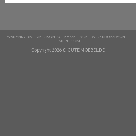
WARENKORB
MEIN KONTO
KASSE
AGB
WIDERRUFSRECHT
IMPRESSUM
Copyright 2026 ©
GUTE MOEBEL.DE