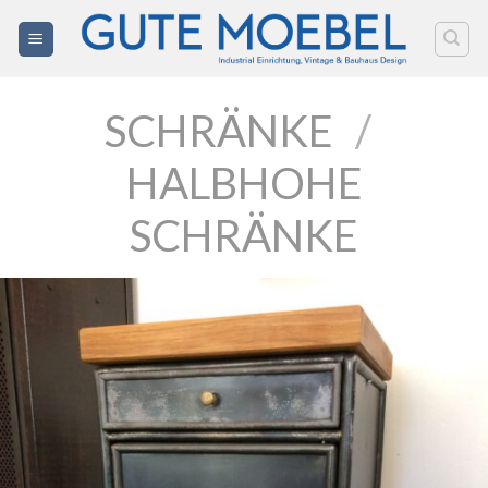
Zum
Inhalt
springen
SCHRÄNKE
/
HALBHOHE
SCHRÄNKE