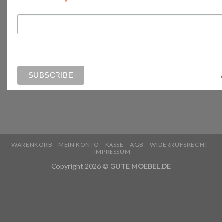
*
Email Address
WARENKORB
MEIN KONTO
KASSE
AGB
WIDERRUFSRECHT
IMPRESSUM
Copyright 2026 ©
GUTE MOEBEL.DE