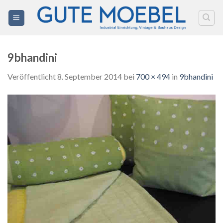
Zum
Inhalt
springen
9bhandini
Veröffentlicht
8. September 2014
bei
700 × 494
in
9bhandini