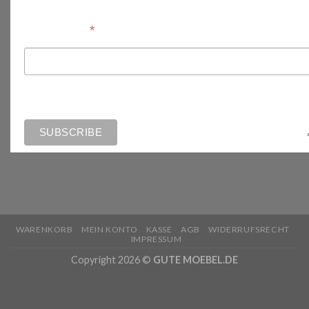
*
Email Address
WARENKORB
MEIN KONTO
KASSE
AGB
WIDERRUFSRECHT
IMPRESSUM
Copyright 2026 ©
GUTE MOEBEL.DE