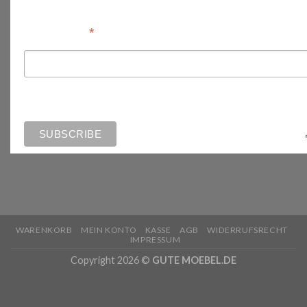
*
Email Address
WARENKORB
MEIN KONTO
KASSE
AGB
WIDERRUFSRECHT
IMPRESSUM
Copyright 2026 ©
GUTE MOEBEL.DE