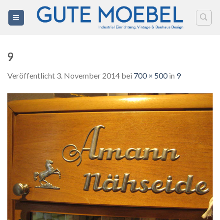
Zum
Inhalt
springen
9
Veröffentlicht
3. November 2014
bei
700 × 500
in
9