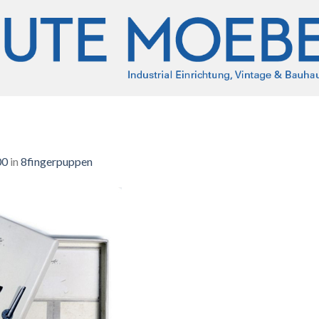
00
in
8fingerpuppen