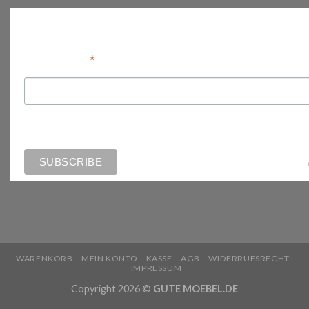
Anmelden
*
Email Address
WARENKORB
MEIN KONTO
KASSE
AGB
WIDERRUFSRECHT
IMPRESSUM
Copyright 2026 ©
GUTE MOEBEL.DE