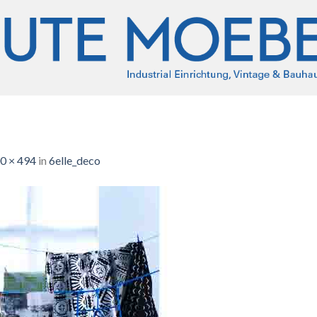
0 × 494
in
6elle_deco