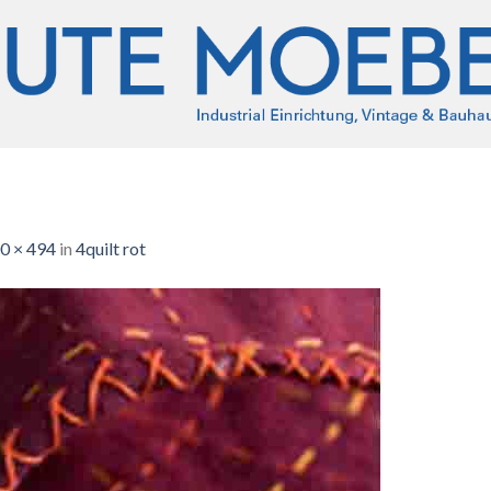
0 × 494
in
4quilt rot