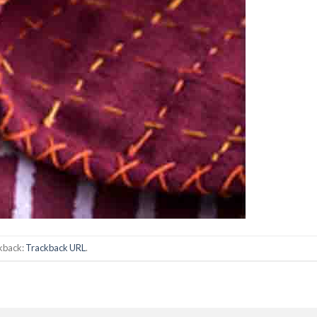
ckback:
Trackback URL
.