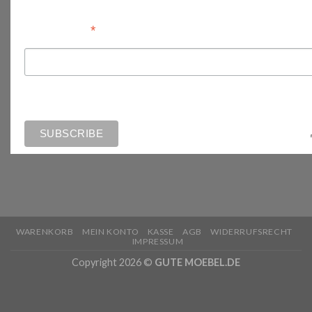
*
Email Address
WARENKORB
MEIN KONTO
KASSE
AGB
WIDERRUFSRECHT
IMPRESSUM
Copyright 2026 ©
GUTE MOEBEL.DE