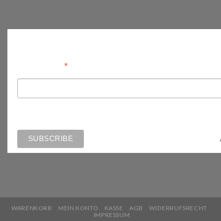
Anmelden
*
Email Address
WARENKORB
MEIN KONTO
KASSE
AGB
WIDERRUFSRECHT
IMPRESSUM