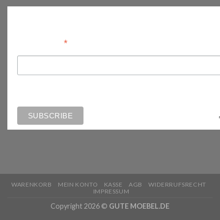
Anmelden
*
Email Address
WARENKORB
MEIN KONTO
KASSE
AGB
WIDERRUFSRECHT
IMPRESSUM
Copyright 2026 ©
GUTE MOEBEL.DE