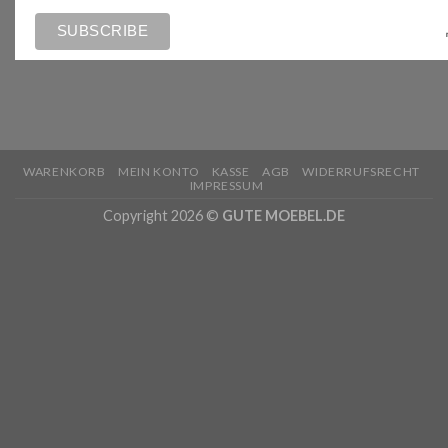
WARENKORB
MEIN KONTO
KASSE
AGB
WIDERRUFSRECHT
IMPRESSUM
Copyright 2026 ©
GUTE MOEBEL.DE