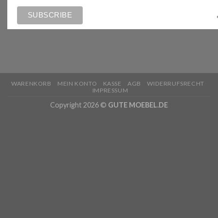
WARENKORB
MEIN KONTO
KASSE
AGB
WIDERRUFSRECHT
IMPRESSUM
Copyright 2026 ©
GUTE MOEBEL.DE