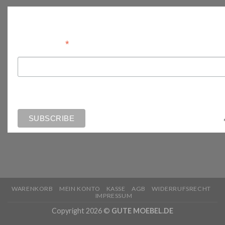
Anmelden
*
Email Address
WARENKORB
MEIN KONTO
KASSE
AGB
WIDERRUFSRECHT
IMPRESSUM
Copyright 2026 ©
GUTE MOEBEL.DE