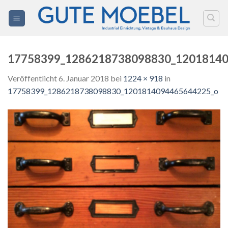
Zum
Inhalt
springen
17758399_1286218738098830_1201814
Veröffentlicht
6. Januar 2018
bei
1224 × 918
in
17758399_1286218738098830_1201814094465644225_o