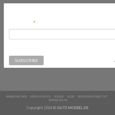
Anmelden
*
Email Address
WARENKORB
MEIN KONTO
KASSE
AGB
WIDERRUFSRECHT
IMPRESSUM
Copyright 2026 ©
GUTE MOEBEL.DE