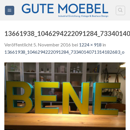
Zum
Inhalt
springen
13661938_1046294222091284_7334014
Veröffentlicht
5. November 2016
bei
1224 × 918
in
13661938_1046294222091284_7334014071314182683_o