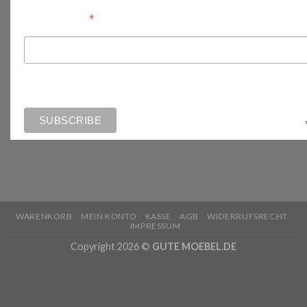
*
Email Address
WARENKORB
MEIN KONTO
KASSE
AGB
WIDERRUFSRECHT
IMPRESSUM
Copyright 2026 ©
GUTE MOEBEL.DE