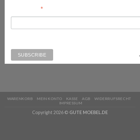
*
Email Address
WARENKORB
MEIN KONTO
KASSE
AGB
WIDERRUFSRECHT
IMPRESSUM
Copyright 2026 ©
GUTE MOEBEL.DE