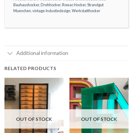
Bauhaushocker
,
Drehhocker
,
Rowac Hocker
,
Strandgut
Muenchen
,
vintage Industiedesign
,
Werkstatthocker
Additional information
RELATED PRODUCTS
OUT OF STOCK
OUT OF STOCK