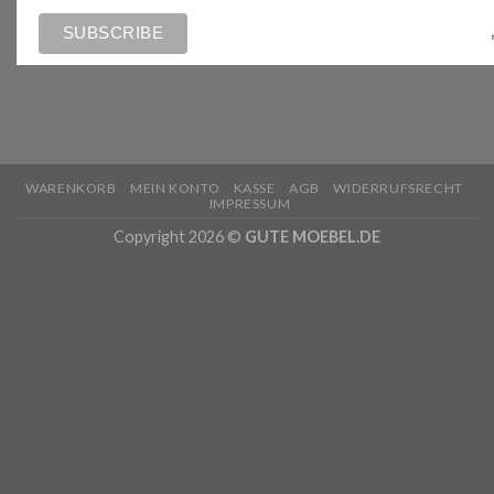
WARENKORB
MEIN KONTO
KASSE
AGB
WIDERRUFSRECHT
IMPRESSUM
Copyright 2026 ©
GUTE MOEBEL.DE