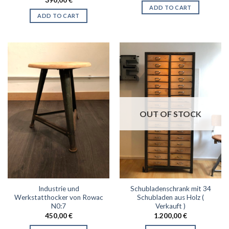
ADD TO CART
ADD TO CART
OUT OF STOCK
Industrie und
Schubladenschrank mit 34
Werkstatthocker von Rowac
Schubladen aus Holz (
N0:7
Verkauft )
450,00
€
1.200,00
€