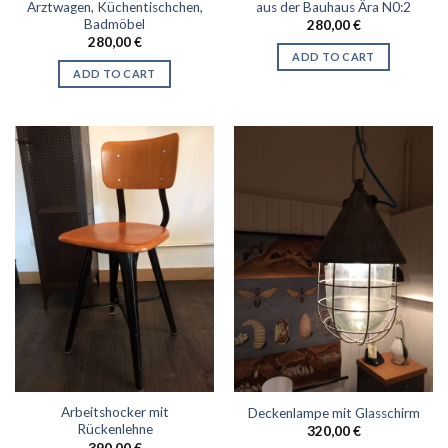
Arztwagen, Küchentischchen,
aus der Bauhaus Ära N0:2
Badmöbel
280,00
€
280,00
€
ADD TO CART
ADD TO CART
Arbeitshocker mit
Deckenlampe mit Glasschirm
Rückenlehne
320,00
€
390,00
€