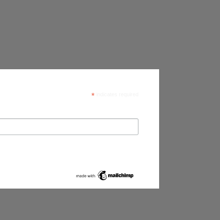
*
indicates required