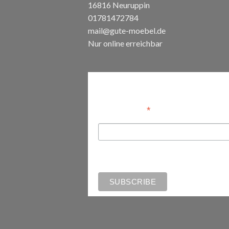
16816 Neuruppin
01781472784
mail@gute-moebel.de
Nur online erreichbar
Anmelden
*
Email Address